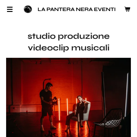
Vai
LA PANTERA NERA EVENTI
al
contenuto
principale
studio produzione
videoclip musicali