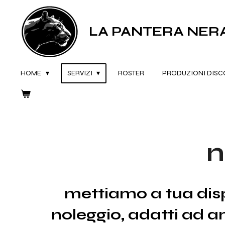
Vai
al
LA PANTERA NERA
contenuto
principale
HOME
SERVIZI
ROSTER
PRODUZIONI DISC
n
mettiamo a tua dispo
noleggio, adatti ad amb