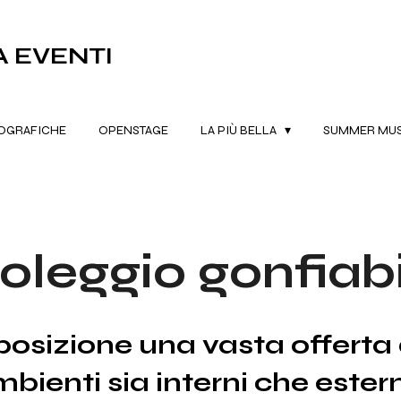
 EVENTI
OGRAFICHE
OPENSTAGE
LA PIÙ BELLA
SUMMER MUSI
oleggio gonfiabi
sizione una vasta offerta di
ienti sia interni che esterni e