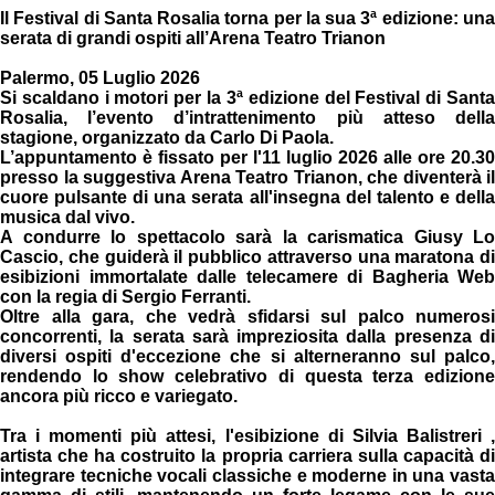
Il Festival di Santa Rosalia torna per la sua 3ª edizione: una
serata di grandi ospiti all’Arena Teatro Trianon
Palermo, 05 Luglio 2026
Si scaldano i motori per la 3ª edizione del Festival di Santa
Rosalia, l’evento d’intrattenimento più atteso della
stagione, organizzato da Carlo Di Paola.
L’appuntamento è fissato per l'11 luglio 2026 alle ore 20.30
presso la suggestiva Arena Teatro Trianon, che diventerà il
cuore pulsante di una serata all'insegna del talento e della
musica dal vivo.
A condurre lo spettacolo sarà la carismatica Giusy Lo
Cascio, che guiderà il pubblico attraverso una maratona di
esibizioni immortalate dalle telecamere di Bagheria Web
con la regia di Sergio Ferranti.
Oltre alla gara, che vedrà sfidarsi sul palco numerosi
concorrenti, la serata sarà impreziosita dalla presenza di
diversi ospiti d'eccezione che si alterneranno sul palco,
rendendo lo show celebrativo di questa terza edizione
ancora più ricco e variegato.
Tra i momenti più attesi, l'esibizione di Silvia Balistreri ,
artista che ha costruito la propria carriera sulla capacità di
integrare tecniche vocali classiche e moderne in una vasta