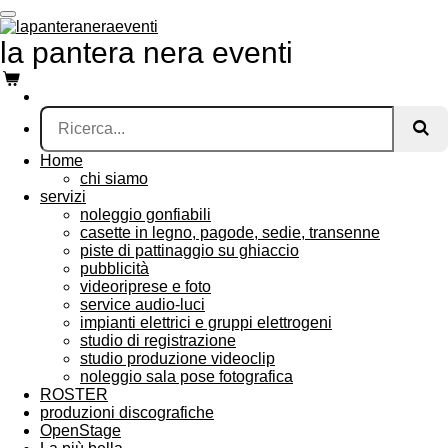
Vai
al
la pantera nera eventi
contenuto
principale
Home
chi siamo
servizi
noleggio gonfiabili
casette in legno, pagode, sedie, transenne
piste di pattinaggio su ghiaccio
pubblicità
videoriprese e foto
service audio-luci
impianti elettrici e gruppi elettrogeni
studio di registrazione
studio produzione videoclip
noleggio sala pose fotografica
ROSTER
produzioni discografiche
OpenStage