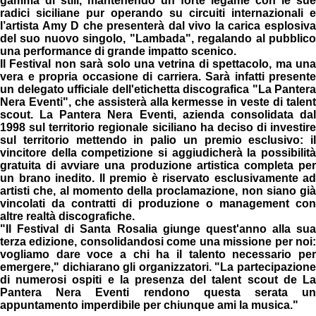
gamma di stili, mantenendo un forte legame con le sue
radici siciliane pur operando su circuiti internazionali e
l’artista Amy D che presenterà dal vivo la carica esplosiva
del suo nuovo singolo, "Lambada", regalando al pubblico
una performance di grande impatto scenico.
Il Festival non sarà solo una vetrina di spettacolo, ma una
vera e propria occasione di carriera. Sarà infatti presente
un delegato ufficiale dell'etichetta discografica "La Pantera
Nera Eventi", che assisterà alla kermesse in veste di talent
scout. La Pantera Nera Eventi, azienda consolidata dal
1998 sul territorio regionale siciliano ha deciso di investire
sul territorio mettendo in palio un premio esclusivo: il
vincitore della competizione si aggiudicherà la possibilità
gratuita di avviare una produzione artistica completa per
un brano inedito. Il premio è riservato esclusivamente ad
artisti che, al momento della proclamazione, non siano già
vincolati da contratti di produzione o management con
altre realtà discografiche.
"Il Festival di Santa Rosalia giunge quest'anno alla sua
terza edizione, consolidandosi come una missione per noi:
vogliamo dare voce a chi ha il talento necessario per
emergere," dichiarano gli organizzatori. "La partecipazione
di numerosi ospiti e la presenza del talent scout de La
Pantera Nera Eventi rendono questa serata un
appuntamento imperdibile per chiunque ami la musica."